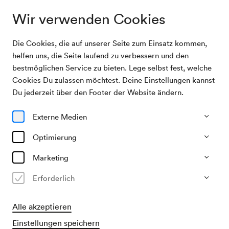
Wir verwenden Cookies
Die Cookies, die auf unserer Seite zum Einsatz kommen,
Programm & Karten
Herbert Pixner Projekt
helfen uns, die Seite laufend zu verbessern und den
bestmöglichen Service zu bieten. Lege selbst fest, welche
Cookies Du zulassen möchtest. Deine Einstellungen kannst
29/11/26
Du jederzeit über den Footer der Website ändern.
So, 19.30–ca. 21.30 Uhr
∙
Großer Saal
Crossover
Global & lokal
Externe Medien
Herbert Pixner Projekt
Optimierung
»Tour 2026«
Marketing
Erforderlich
€
30
46
62
80
94
103,–
Ausverkauft
Alle akzeptieren
Einstellungen speichern