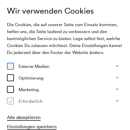
Wir verwenden Cookies
Die Cookies, die auf unserer Seite zum Einsatz kommen,
Archivsuche
Ida Isori, Gesang
helfen uns, die Seite laufend zu verbessern und den
bestmöglichen Service zu bieten. Lege selbst fest, welche
Cookies Du zulassen möchtest. Deine Einstellungen kannst
09/05/1920
Du jederzeit über den Footer der Website ändern.
So, 18.30–ca. 20.30 Uhr
∙
Mozart-Saal
Ida Isori, Gesang
Externe Medien
Veranstalter & Verantwortlicher
Optimierung
KD Georg Kugel
Marketing
Vergangene Veranstaltung
Erforderlich
Alle akzeptieren
Einstellungen speichern