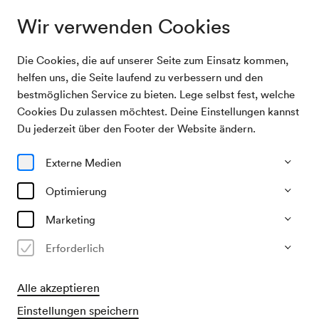
Wir verwenden Cookies
Die Cookies, die auf unserer Seite zum Einsatz kommen,
Archivsuche
International Commercial Arbitration Moot
helfen uns, die Seite laufend zu verbessern und den
bestmöglichen Service zu bieten. Lege selbst fest, welche
Cookies Du zulassen möchtest. Deine Einstellungen kannst
15/04/2011
Du jederzeit über den Footer der Website ändern.
Fr, 18.30–ca. 20.00 Uhr
∙
Großer Saal
International Commercial
Externe Medien
Arbitration Moot
Optimierung
Veranstalter & Verantwortlicher
Marketing
Willem C. VIS International Commercial Arbitration Moot
Erforderlich
Vergangene Veranstaltung
Alle akzeptieren
Einstellungen speichern