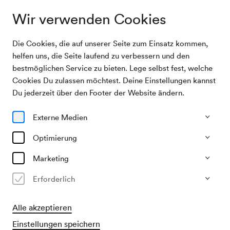
Wir verwenden Cookies
Die Cookies, die auf unserer Seite zum Einsatz kommen,
Archivsuche
Internationale Wiener Jazztage 1970
helfen uns, die Seite laufend zu verbessern und den
bestmöglichen Service zu bieten. Lege selbst fest, welche
Cookies Du zulassen möchtest. Deine Einstellungen kannst
15/03/1970
Du jederzeit über den Footer der Website ändern.
So, 19.30–ca. 21.30 Uhr
∙
Großer Saal
Internationale Wiener Jazztage
Externe Medien
1970
Optimierung
Veranstalter & Verantwortlicher
Marketing
Österreichische Jazzföderation
Erforderlich
Vergangene Veranstaltung
Alle akzeptieren
Einstellungen speichern