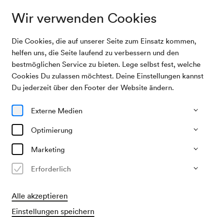
Wir verwenden Cookies
Die Cookies, die auf unserer Seite zum Einsatz kommen,
Programm & Karten
Iveta Apkalna, Orgel
helfen uns, die Seite laufend zu verbessern und den
bestmöglichen Service zu bieten. Lege selbst fest, welche
Cookies Du zulassen möchtest. Deine Einstellungen kannst
07/06/27
Du jederzeit über den Footer der Website ändern.
Mo, 19.30–ca. 21.30 Uhr
∙
Großer Saal
Iveta Apkalna, Orgel
Externe Medien
Optimierung
€
34,–
Marketing
Erforderlich
Freie Platzwahl
Alle akzeptieren
Vorverkauf
Einstellungen speichern