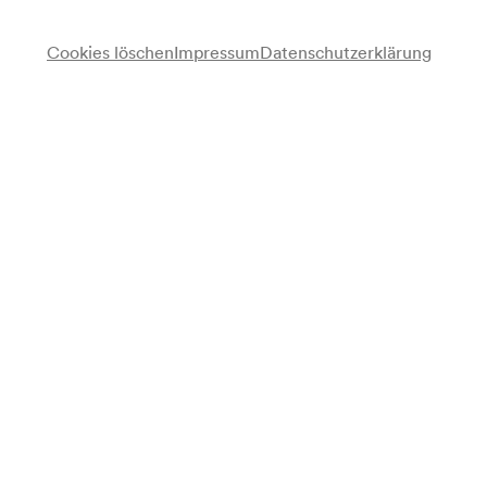
für Mitglieder ab 11/01/2027
für alle verfügbar ab 18/01/2027
Cookies löschen
Impressum
Datenschutzerklärung