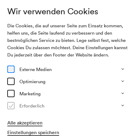
Wir verwenden Cookies
Die Cookies, die auf unserer Seite zum Einsatz kommen,
Programm &
Julian Prégardien / Anja Mittermüller / Daniel
helfen uns, die Seite laufend zu verbessern und den
Karten
Heide / Richard Fu
bestmöglichen Service zu bieten. Lege selbst fest, welche
Cookies Du zulassen möchtest. Deine Einstellungen kannst
03/06/27
Du jederzeit über den Footer der Website ändern.
Do, 18.30–ca. 21.00 Uhr
∙
Schubert-Saal
Externe Medien
Lied & Arien
Julian Prégardien / Anja
Optimierung
Mittermüller / Daniel Heide /
Marketing
Richard Fu
Erforderlich
»Schubert für alle«
Alle akzeptieren
€
29
34
37
39,–
Einstellungen speichern