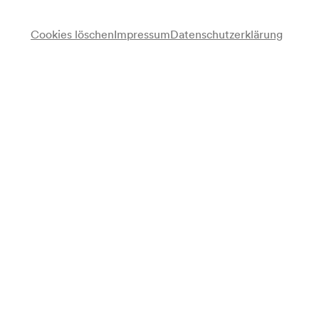
Cookies löschen
Impressum
Datenschutzerklärung
Vorverkauf
für Mitglieder ab 01/04/2027
für alle verfügbar ab 08/04/2027