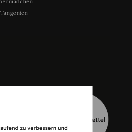
tubenmädchen
n Tangonien
, Beschließerin
Programmzettel
 laufend zu verbessern und