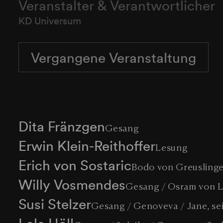
Veranstalter & Verantwortlicher
KD Universum
Vergangene Veranstaltung
Dita Fränzgen
Gesang
Erwin Klein-Reithoffer
Lesung
Erich von Sostaric
Bodo von Greuslinge
Willy Vosmendes
Gesang / Osram von La
Susi Stelzer
Gesang / Genoveva / Jane, se
Lola Höll