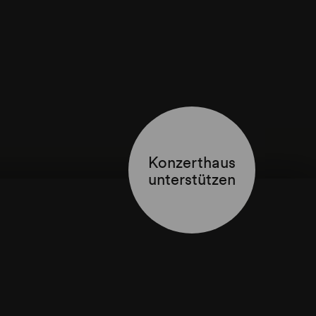
in Klein-
ggerth
Konzerthaus
unterstützen
ggerth