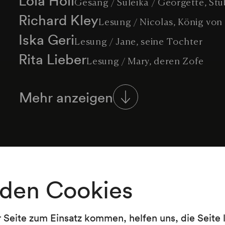
Gesang / Suleika / Georgette, S
Richard Kley
Lesung / Nicolas, König vo
Iska Geri
Lesung / Jane, seine Tochter
Rita Lieber
Lesung / Mary, deren Zofe
Heinz Conrads
Sebastian, ein Künstler
Mehr anzeigen
Friedl Reggerth
Lesung / Frau Friedengel
Lisl Schmidt
Lesung / Schusterbub
Karl Horner
Klavier
Programm
den Cookies
Frank Wedekind
r Seite zum Einsatz kommen, helfen uns, die Seite
Hereinspaziert, vorgetragen von Rita Lieber