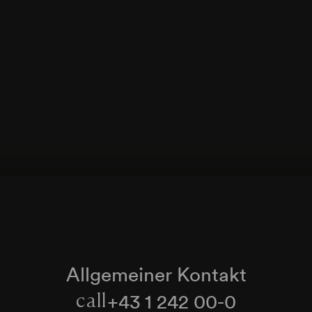
Kurt Tucholsky
Nächtliche Unterhaltung, vorgetragen von Erw
Reithoffer
W. Eisbrenner
Ich bin wie ich bin, vorgetragen von Friedl Re
Heino Gaze
Der Hund
Karikaturen von Iska Geri
Karl Horner
Schwarze Tamara
Herbert Borchers
Allgemeiner Kontakt
Ausgerechnet Du!, vorgetragen von Friedl Re
+43 1 242 00-0
call