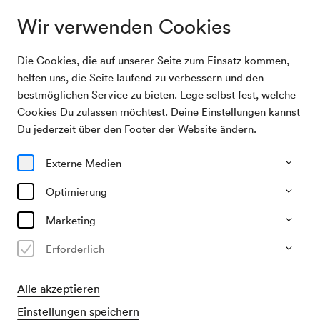
Wir verwenden Cookies
Die Cookies, die auf unserer Seite zum Einsatz kommen,
Archivsuche
Karin Adam / Doris Adam
helfen uns, die Seite laufend zu verbessern und den
bestmöglichen Service zu bieten. Lege selbst fest, welche
Cookies Du zulassen möchtest. Deine Einstellungen kannst
11/12/2002
Du jederzeit über den Footer der Website ändern.
Mi, 12.30–ca. 14.30 Uhr
∙
Schubert-Saal
Karin Adam / Doris Adam
Externe Medien
Optimierung
Vergangene Veranstaltung
Marketing
Erforderlich
Alle akzeptieren
Einstellungen speichern