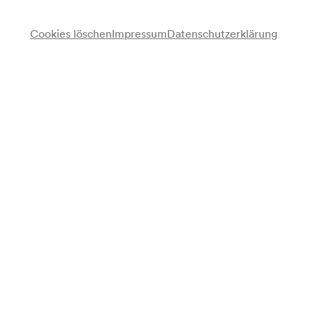
Cookies löschen
Impressum
Datenschutzerklärung
Karin Adam
Violine
Doris Adam
Klavier
Programm
Johannes Brahms
Sonate G-Dur op. 78 für Violine und Klavier (1878–1879)
Franz Schubert
Fantasie C-Dur D 934 für Violine und Klavier (1827)
Programmzettel