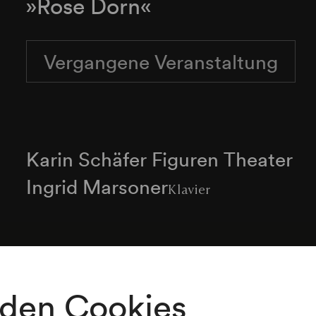
»Rose Dorn«
Vergangene Veranstaltung
Karin Schäfer Figuren Theater
Ingrid Marsoner
Klavier
Programm
den Cookies