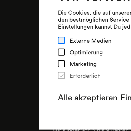
Die Cookies, die auf unsere
den bestmöglichen Service 
Einstellungen kannst Du jed
Externe Medien
Optimierung
Marketing
Erforderlich
Veranstalter & Veran
Alle akzeptieren
Ei
Wiener Konzerthausgesellsch
Anmerkung
Für Kinder von 5 bis 9 Jahren