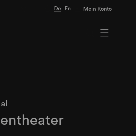
De
En
Mein Konto
al
rentheater