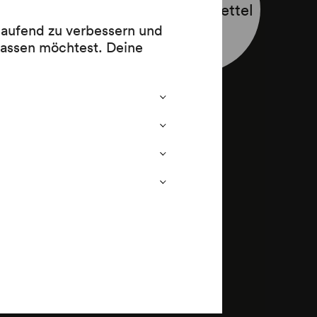
Programmzettel
 laufend zu verbessern und
lassen möchtest. Deine
n