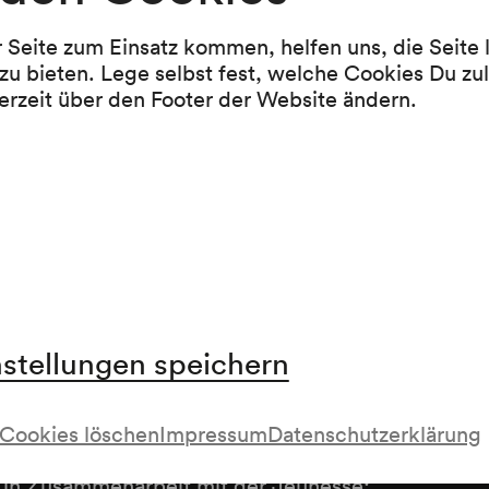
Rose Dorn (Fassung: Karin Schäfer)
Peter Iljitsch Tschaikowsky
r Seite zum Einsatz kommen, helfen uns, die Seite
zu bieten. Lege selbst fest, welche Cookies Du zu
Dornröschen. Ballett op. 66 (Teilaufführung i
erzeit über den Footer der Website ändern.
Bearbeitung für Klavier) (1888–1889)
twortlicher
nstellungen speichern
aft
Cookies löschen
Impressum
Datenschutzerklärung
, in Zusammenarbeit mit der Jeunesse;