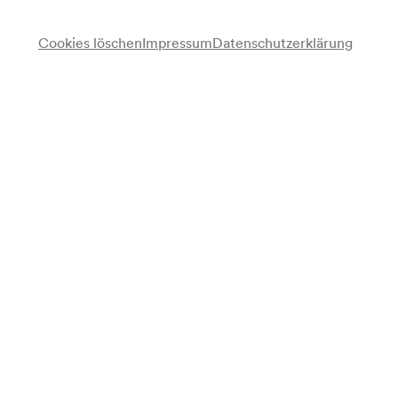
Cookies löschen
Impressum
Datenschutzerklärung
Anmerkung
gemäß Vorankündigung Monatsprogramm;