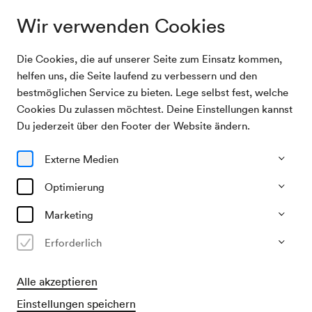
Wir verwenden Cookies
Die Cookies, die auf unserer Seite zum Einsatz kommen,
Archivsuche
KD Wachsler
helfen uns, die Seite laufend zu verbessern und den
bestmöglichen Service zu bieten. Lege selbst fest, welche
Cookies Du zulassen möchtest. Deine Einstellungen kannst
13/03/1948
Du jederzeit über den Footer der Website ändern.
Sa, 15.00–ca. 17.00 Uhr
∙
Großer Saal
KD Wachsler
Externe Medien
Veranstalter & Verantwortlicher
Optimierung
KD Richard Wachsler / Fritz Taussig
Marketing
Vergangene Veranstaltung
Erforderlich
Alle akzeptieren
Einstellungen speichern