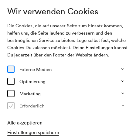
Wir verwenden Cookies
Die Cookies, die auf unserer Seite zum Einsatz kommen,
Archivsuche
Klangforum Wien / Pomàrico
helfen uns, die Seite laufend zu verbessern und den
bestmöglichen Service zu bieten. Lege selbst fest, welche
Cookies Du zulassen möchtest. Deine Einstellungen kannst
06/11/2025
Du jederzeit über den Footer der Website ändern.
Do, 19.30–ca. 21.00 Uhr
∙
Mozart-Saal
Klangforum Wien / Pomàrico
Externe Medien
Optimierung
Vergangene Veranstaltung
Marketing
Erforderlich
Alle akzeptieren
Einstellungen speichern