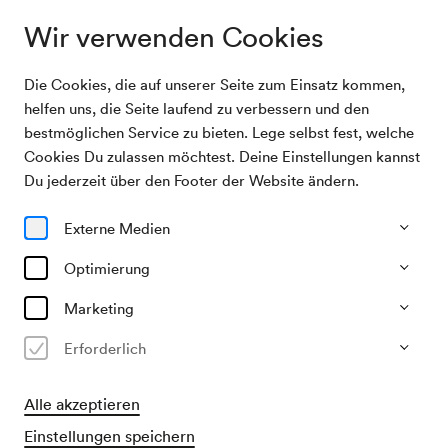
Wir verwenden Cookies
Die Cookies, die auf unserer Seite zum Einsatz kommen,
Programm & Karten
Klangmobile: Duo JuTe
helfen uns, die Seite laufend zu verbessern und den
bestmöglichen Service zu bieten. Lege selbst fest, welche
Cookies Du zulassen möchtest. Deine Einstellungen kannst
27/01/27
Du jederzeit über den Footer der Website ändern.
Mi, 10.00–ca. 10.45 Uhr
∙
Schönberg-Saal
Junges Publikum
Externe Medien
Klangmobile: Duo JuTe
Optimierung
Marketing
Erforderlich
​Empfohlen für Erwachsene mit Babys
Freie Platzwahl
Alle akzeptieren
Einstellungen speichern
Vorverkauf