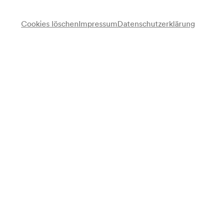
für Mitglieder ab 01/12/2026
für alle verfügbar ab 09/12/2026
Cookies löschen
Impressum
Datenschutzerklärung