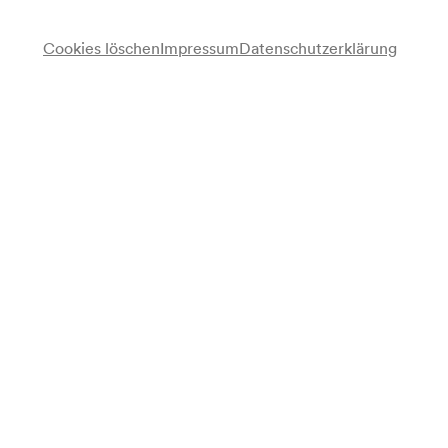
Cookies löschen
Impressum
Datenschutzerklärung
Ramsch & Rosen
Julia Lacherstorfer
Violine, Shruti Box, Gesang
Simon Zöchbauer
Zither, Trompete, Gesang
Philipp Lossau
Ausstattung
Programm
Julia Lacherstorfer, Simon Zöchbauer
Intro
Anonymus
Die lustige Bäurin. Jodler (Bearbeitung: Julia Lacherstorfer,