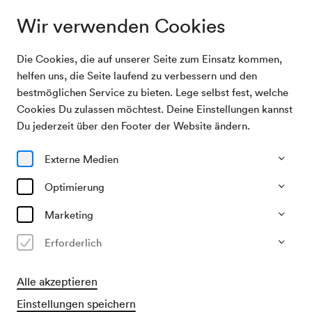
Wir verwenden Cookies
Die Cookies, die auf unserer Seite zum Einsatz kommen,
Archivsuche
Ramsch & Rosen
helfen uns, die Seite laufend zu verbessern und den
bestmöglichen Service zu bieten. Lege selbst fest, welche
Cookies Du zulassen möchtest. Deine Einstellungen kannst
27/01/2026
Du jederzeit über den Footer der Website ändern.
Di, 10.00–ca. 10.45 Uhr
∙
Schönberg-Saal
Ramsch & Rosen
Externe Medien
Optimierung
Vergangene Veranstaltung
Marketing
​Empfohlen für Erwachsene mit Babys
Erforderlich
Freie Platzwahl
Alle akzeptieren
Einstellungen speichern