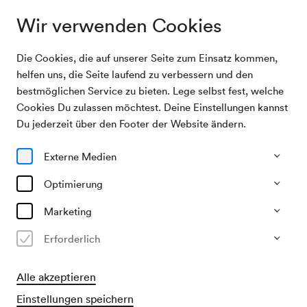
Wir verwenden Cookies
Die Cookies, die auf unserer Seite zum Einsatz kommen,
Archivsuche
Klassische indische Musik
helfen uns, die Seite laufend zu verbessern und den
bestmöglichen Service zu bieten. Lege selbst fest, welche
Cookies Du zulassen möchtest. Deine Einstellungen kannst
23/01/1967
Du jederzeit über den Footer der Website ändern.
Mo, 19.30–ca. 21.30 Uhr
∙
Mozart-Saal
Klassische indische Musik
Externe Medien
Veranstalter & Verantwortlicher
Optimierung
Österreichische Kulturvereinigung
Marketing
Vergangene Veranstaltung
Erforderlich
Alle akzeptieren
Einstellungen speichern