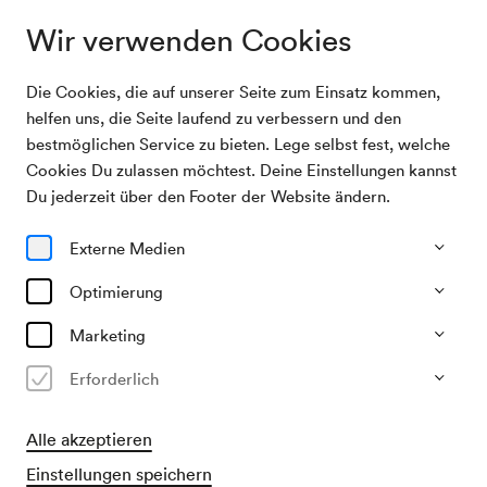
Wir verwenden Cookies
Die Cookies, die auf unserer Seite zum Einsatz kommen,
Archivsuche
Alexander Malofeev
helfen uns, die Seite laufend zu verbessern und den
bestmöglichen Service zu bieten. Lege selbst fest, welche
Cookies Du zulassen möchtest. Deine Einstellungen kannst
17/01/2026
Du jederzeit über den Footer der Website ändern.
Sa, 19.30–ca. 21.45 Uhr
∙
Mozart-Saal
Klavierabend
Externe Medien
Alexander Malofeev
Optimierung
Marketing
Vergangene Veranstaltung
Erforderlich
Alle akzeptieren
Einstellungen speichern