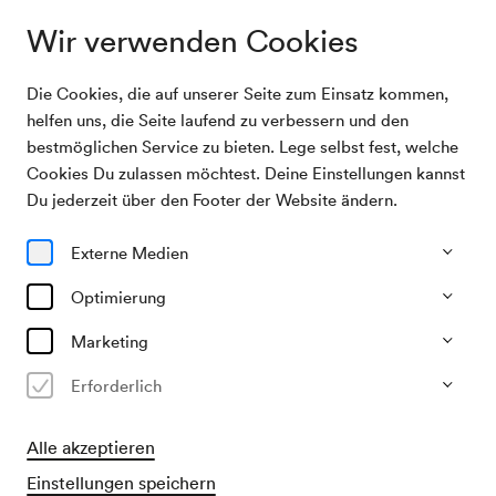
Wir verwenden Cookies
Die Cookies, die auf unserer Seite zum Einsatz kommen,
Programm & Karten
Daniil Trifonov
helfen uns, die Seite laufend zu verbessern und den
bestmöglichen Service zu bieten. Lege selbst fest, welche
Cookies Du zulassen möchtest. Deine Einstellungen kannst
16/04/27
Du jederzeit über den Footer der Website ändern.
Fr, 19.30–ca. 21.30 Uhr
∙
Großer Saal
Klavier
Solistisches
Externe Medien
Klavierabend
Optimierung
Daniil Trifonov
Marketing
€
32
59
76
95
114
125,–
Erforderlich
Alle akzeptieren
Vorverkauf
Einstellungen speichern
für Mitglieder ab 29/01/2027