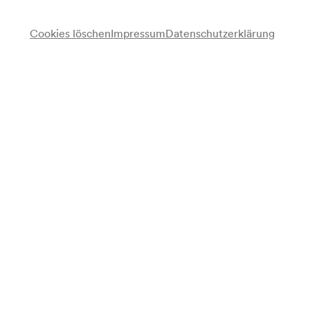
Cookies löschen
Impressum
Datenschutzerklärung
Anmerkung
Datum und Zeit gemäß Arztbuch; gemäß Vorankündigung
Monatsprogramm;