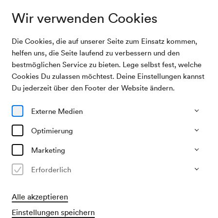
Wir verwenden Cookies
Die Cookies, die auf unserer Seite zum Einsatz kommen,
Archivsuche
Kongreß des ÖGB
helfen uns, die Seite laufend zu verbessern und den
bestmöglichen Service zu bieten. Lege selbst fest, welche
Cookies Du zulassen möchtest. Deine Einstellungen kannst
19/05/1948
Du jederzeit über den Footer der Website ändern.
Mi, 08.00–ca. 10.00 Uhr
∙
Alle Säle
Kongreß des ÖGB
Externe Medien
Veranstalter & Verantwortlicher
Optimierung
ÖGB / Österreichischer Gewerkschaftsbund
Marketing
Vergangene Veranstaltung
Erforderlich
Alle akzeptieren
Einstellungen speichern