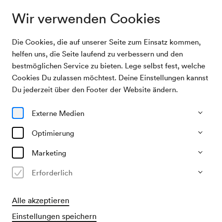
Wir verwenden Cookies
Die Cookies, die auf unserer Seite zum Einsatz kommen,
Archivsuche
Kongreß
helfen uns, die Seite laufend zu verbessern und den
bestmöglichen Service zu bieten. Lege selbst fest, welche
Cookies Du zulassen möchtest. Deine Einstellungen kannst
28/09/1951
Du jederzeit über den Footer der Website ändern.
Fr, 09.00–ca. 11.00 Uhr
∙
Großer Saal
Kongreß
Externe Medien
Veranstalter & Verantwortlicher
Optimierung
?
Marketing
Vergangene Veranstaltung
Erforderlich
Alle akzeptieren
Einstellungen speichern