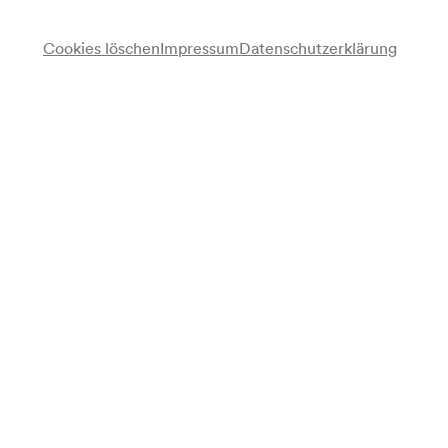
Cookies löschen
Impressum
Datenschutzerklärung
Anmerkung
gemäß Saalbuch;