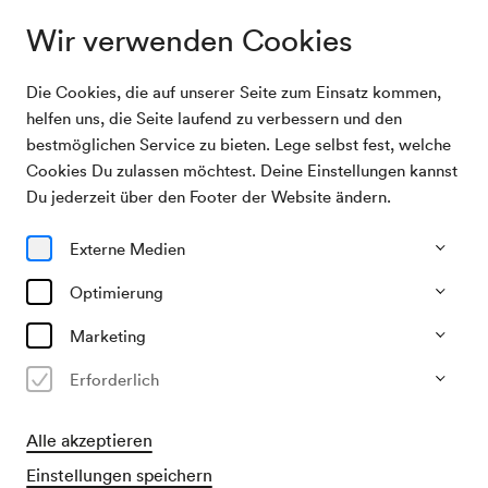
Wir verwenden Cookies
Die Cookies, die auf unserer Seite zum Einsatz kommen,
Programm &
Konzerteinführung mit Markus Poschner und
helfen uns, die Seite laufend zu verbessern und den
Karten
dem RSO Wien
bestmöglichen Service zu bieten. Lege selbst fest, welche
Cookies Du zulassen möchtest. Deine Einstellungen kannst
01/10/26
Du jederzeit über den Footer der Website ändern.
Do, 18.30–ca. 19.00 Uhr
∙
Großer Saal
Externe Medien
Gespräch, Vortrag & Einführung
Konzerteinführung mit Markus
Optimierung
Poschner und dem RSO Wien
Marketing
Erforderlich
Alle akzeptieren
Eintritt frei für Besucher:innen des Konzerts im Großen
Einstellungen speichern
Saal