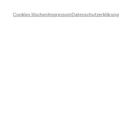
Cookies löschen
Impressum
Datenschutzerklärung
Ursula Langmayr
Sopran
Margot Oitzinger
Alt
Tore Tom Denys
Tenor
Matthias Helm
Bariton
Programm
Weihnachtslieder aus aller Welt (Idee: Ursula Langmayr.
Dramaturgische Beratung: Theresita Colloredo)