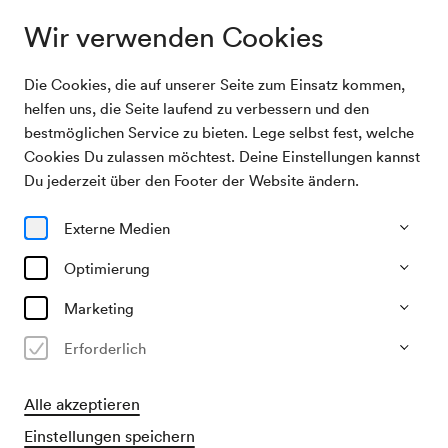
Wir verwenden Cookies
Die Cookies, die auf unserer Seite zum Einsatz kommen,
Archivsuche
Langmayr / Oitzinger / Denys / Helm
helfen uns, die Seite laufend zu verbessern und den
bestmöglichen Service zu bieten. Lege selbst fest, welche
Cookies Du zulassen möchtest. Deine Einstellungen kannst
06/12/2008
Du jederzeit über den Footer der Website ändern.
Sa, 15.00–ca. 16.00 Uhr
∙
Neuer Saal
Langmayr / Oitzinger / Denys /
Externe Medien
Helm
Optimierung
»Der kleine Stern von Bethlehem«
Marketing
Vergangene Veranstaltung
Erforderlich
Alle akzeptieren
Einstellungen speichern