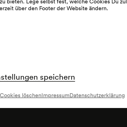
zu bieten. Lege selbst fest, welche Cookies Du zu
erzeit über den Footer der Website ändern.
»Drei Monate an der Isonzofront«
A) Der Abschnitt von Görz
B) Das Plateau von Doberdo
nstellungen speichern
Cookies löschen
Impressum
Datenschutzerklärung