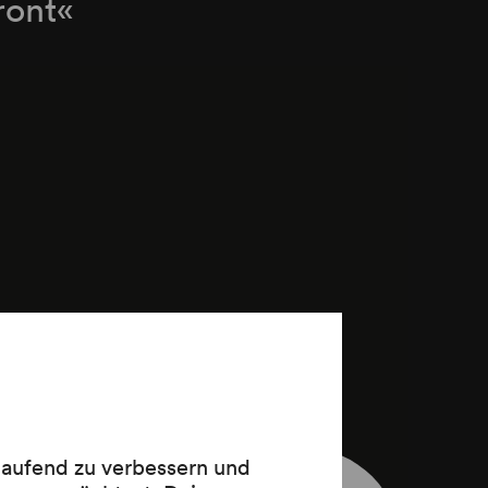
ront«
 laufend zu verbessern und