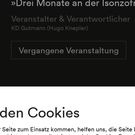
»Drei Monate an der Isonzof
Veranstalter & Verantwortlicher
KD Gutmann (Hugo Knepler)
Vergangene Veranstaltung
Alice Schalek
Vortrag
den Cookies
Programm
r Seite zum Einsatz kommen, helfen uns, die Seite