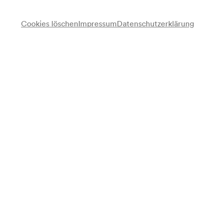
Cookies löschen
Impressum
Datenschutzerklärung
Luis Alberto del Parana
Gitarre
Los Paraguayos
Carmen de Santana
Gesang
Antonio
Gitarre
Programm
Programmzusammenstellung aus dem Repertoire der
Interpreten