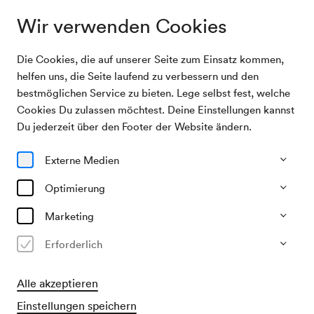
Wir verwenden Cookies
Die Cookies, die auf unserer Seite zum Einsatz kommen,
Archivsuche
Luis Alberto der Parana y Los Paraguayos
helfen uns, die Seite laufend zu verbessern und den
bestmöglichen Service zu bieten. Lege selbst fest, welche
Cookies Du zulassen möchtest. Deine Einstellungen kannst
26/03/1968
Du jederzeit über den Footer der Website ändern.
Di, 19.30–ca. 21.30 Uhr
∙
Großer Saal
Luis Alberto der Parana y Los
Externe Medien
Paraguayos
Optimierung
Veranstalter & Verantwortlicher
Marketing
Kulturvereinigung der Jugend / Studio 3/4
Erforderlich
Vergangene Veranstaltung
Alle akzeptieren
Einstellungen speichern