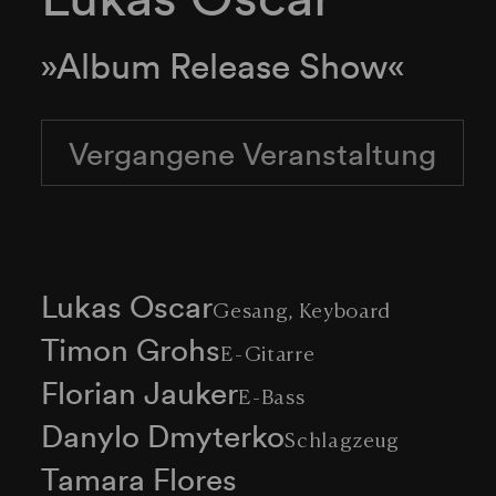
»Album Release Show«
Vergangene Veranstaltung
Lukas Oscar
Gesang, Keyboard
Timon Grohs
E-Gitarre
Florian Jauker
E-Bass
Danylo Dmyterko
Schlagzeug
Tamara Flores