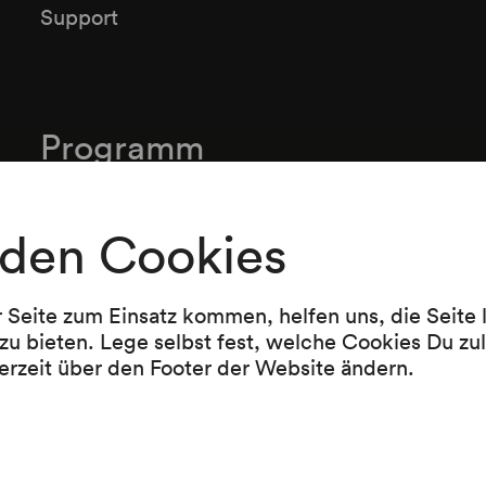
Support
Programm
Lukas Oscar
den Cookies
Big Ass Pride
Bloodhound
Cereals
r Seite zum Einsatz kommen, helfen uns, die Seite
Microaggressions (2024)
zu bieten. Lege selbst fest, welche Cookies Du zu
Onions
erzeit über den Footer der Website ändern.
Snakes & Ladders
The fun never ends
Insatiable
Garlic
Lightheaded
Amazin