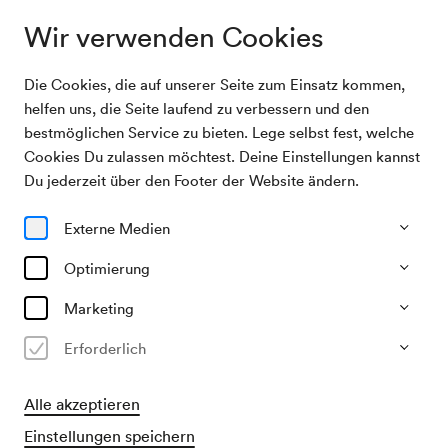
Wir verwenden Cookies
Die Cookies, die auf unserer Seite zum Einsatz kommen,
Archivsuche
Martha von Mainprugg, Lesung
helfen uns, die Seite laufend zu verbessern und den
bestmöglichen Service zu bieten. Lege selbst fest, welche
Cookies Du zulassen möchtest. Deine Einstellungen kannst
06/05/1952
Du jederzeit über den Footer der Website ändern.
Di, 19.30–ca. 21.30 Uhr
∙
Schubert-Saal
Martha von Mainprugg, Lesung
Externe Medien
Veranstalter & Verantwortlicher
Optimierung
Konzertbüro der Wiener Konzerthausgesellschaft
Marketing
Vergangene Veranstaltung
Erforderlich
Alle akzeptieren
Einstellungen speichern