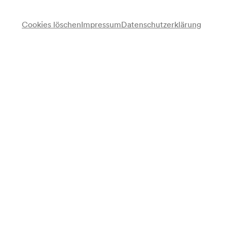
Cookies löschen
Impressum
Datenschutzerklärung
Martha von Mainprugg
Lesung
Franz Karl Fuchs
Bariton
Hermann Nordberg
Klavier
Programm
Franz Schubert
Am Meer D 957/12 (Schwanengesang, 2. Buch) (1828)
Des Mädchens Klage D 389 (1816)
Max von Schillings
Das Hexenlied. Melodram
Pause