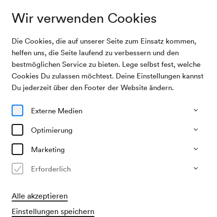
Wir verwenden Cookies
Die Cookies, die auf unserer Seite zum Einsatz kommen,
Archivsuche
Martha von Mainprugg, Sprecherin
helfen uns, die Seite laufend zu verbessern und den
bestmöglichen Service zu bieten. Lege selbst fest, welche
Cookies Du zulassen möchtest. Deine Einstellungen kannst
14/04/1950
Du jederzeit über den Footer der Website ändern.
Fr, 19.30–ca. 21.30 Uhr
∙
Schubert-Saal
Martha von Mainprugg,
Externe Medien
Sprecherin
Optimierung
Veranstalter & Verantwortlicher
Marketing
Konzertbüro der Wiener Konzerthausgesellschaft
Erforderlich
Vergangene Veranstaltung
Alle akzeptieren
Einstellungen speichern