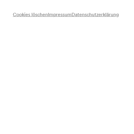
Cookies löschen
Impressum
Datenschutzerklärung
Martha von Mainprugg
Sprecherin
Hermann Nordberg
Klavier
Programm
Richard Strauss
Enoch Arden. Melodram op. 38 für Sprecher und Klavier (1897)
Programmzettel