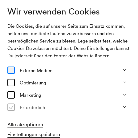
Wir verwenden Cookies
Die Cookies, die auf unserer Seite zum Einsatz kommen,
Archivsuche
Maurice Dekobra, Vortrag
helfen uns, die Seite laufend zu verbessern und den
bestmöglichen Service zu bieten. Lege selbst fest, welche
Cookies Du zulassen möchtest. Deine Einstellungen kannst
09/11/1927
Du jederzeit über den Footer der Website ändern.
Mi, 19.30–ca. 21.30 Uhr
∙
Großer Saal
Maurice Dekobra, Vortrag
Externe Medien
Veranstalter & Verantwortlicher
Optimierung
KD Georg Kugel
Marketing
Vergangene Veranstaltung
Erforderlich
Alle akzeptieren
Einstellungen speichern