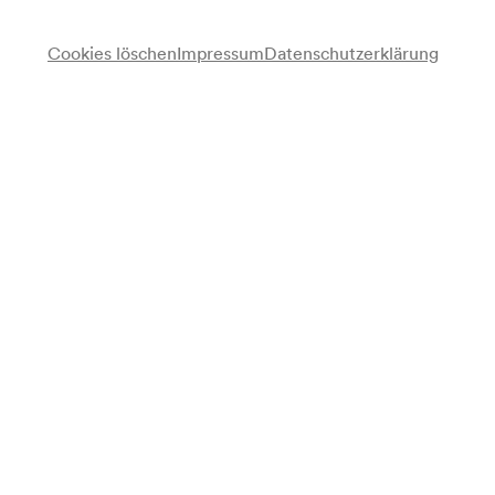
Cookies löschen
Impressum
Datenschutzerklärung
Maurice Dekobra
Vortrag
Programm
Rhapsodie des Locomotives (L'amour cosmopolite)
Anmerkung
gemäß Vorankündigung Kalendarium;