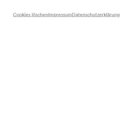
Cookies löschen
Impressum
Datenschutzerklärung
Anmerkung
gemäß Vorankündigung Monatsprogramm;