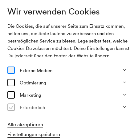
Wir verwenden Cookies
Die Cookies, die auf unserer Seite zum Einsatz kommen,
Meister der Wiener Operette und des
Archivsuche
helfen uns, die Seite laufend zu verbessern und den
Wienerliedes
bestmöglichen Service zu bieten. Lege selbst fest, welche
Cookies Du zulassen möchtest. Deine Einstellungen kannst
13/10/1947
Du jederzeit über den Footer der Website ändern.
Mo, 19.30–ca. 21.30 Uhr
∙
Großer Saal
Meister der Wiener Operette
Externe Medien
und des Wienerliedes
Optimierung
Veranstalter & Verantwortlicher
Marketing
KD Pollak
Erforderlich
Vergangene Veranstaltung
Alle akzeptieren
Einstellungen speichern