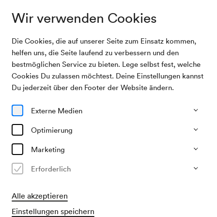
Wir verwenden Cookies
Die Cookies, die auf unserer Seite zum Einsatz kommen,
Memories / Kongress der Österreichischen
Archivsuche
helfen uns, die Seite laufend zu verbessern und den
Alzheimergesellschaft
bestmöglichen Service zu bieten. Lege selbst fest, welche
Cookies Du zulassen möchtest. Deine Einstellungen kannst
20/09/2008
Du jederzeit über den Footer der Website ändern.
Sa, 08.30–ca. 17.00 Uhr
∙
Neuer Saal
Memories / Kongress der
Externe Medien
Österreichischen
Optimierung
Alzheimergesellschaft
Marketing
Veranstalter & Verantwortlicher
Erforderlich
Österreichische Alzheimer Gesellschaft
Alle akzeptieren
Vergangene Veranstaltung
Einstellungen speichern