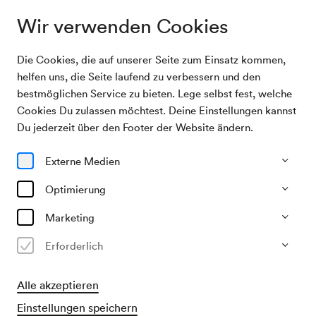
Wir verwenden Cookies
Die Cookies, die auf unserer Seite zum Einsatz kommen,
Programm & Karten
Mini hop
helfen uns, die Seite laufend zu verbessern und den
bestmöglichen Service zu bieten. Lege selbst fest, welche
Cookies Du zulassen möchtest. Deine Einstellungen kannst
13/01/27
Du jederzeit über den Footer der Website ändern.
Mi, 14.30–ca. 15.10 Uhr
∙
Berio-Saal
Junges Publikum
Externe Medien
Mini hop
Optimierung
»Alles verzaubert«
Marketing
Erforderlich
Alle akzeptieren
Empfohlen für Kinder von 1 bis 3 Jahren
Freie Platzwahl
Einstellungen speichern