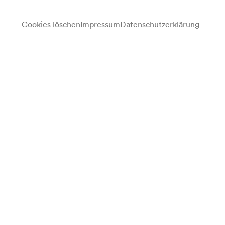
Vorverkauf
Cookies löschen
Impressum
Datenschutzerklärung
für Mitglieder ab 01/12/2026
für alle verfügbar ab 09/12/2026