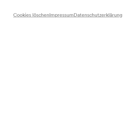
Cookies löschen
Impressum
Datenschutzerklärung
Ernst Track
Conferencier
Lutz Wodak
Conferencier
Norbert Pawlicki
Klavier, Dirigent
und seine Solisten
Programm
»Treffpunkt Herzmansky«