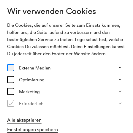
Wir verwenden Cookies
Die Cookies, die auf unserer Seite zum Einsatz kommen,
Archivsuche
Modenschau der Firma Herzmansky
helfen uns, die Seite laufend zu verbessern und den
bestmöglichen Service zu bieten. Lege selbst fest, welche
Cookies Du zulassen möchtest. Deine Einstellungen kannst
09/09/1955
Du jederzeit über den Footer der Website ändern.
Fr, 19.30–ca. 21.30 Uhr
∙
Großer Saal
Modenschau der Firma
Externe Medien
Herzmansky
Optimierung
Veranstalter & Verantwortlicher
Marketing
Kaufhaus Herzmansky
Erforderlich
Vergangene Veranstaltung
Alle akzeptieren
Einstellungen speichern