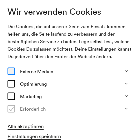
Wir verwenden Cookies
Die Cookies, die auf unserer Seite zum Einsatz kommen,
Archivsuche
Modenschau Herzmansky
helfen uns, die Seite laufend zu verbessern und den
bestmöglichen Service zu bieten. Lege selbst fest, welche
Cookies Du zulassen möchtest. Deine Einstellungen kannst
22/03/1956
Du jederzeit über den Footer der Website ändern.
Do, 19.30–ca. 21.30 Uhr
∙
Großer Saal
Modenschau Herzmansky
Externe Medien
Veranstalter & Verantwortlicher
Optimierung
Kaufhaus Herzmansky
Marketing
Vergangene Veranstaltung
Erforderlich
Alle akzeptieren
Einstellungen speichern