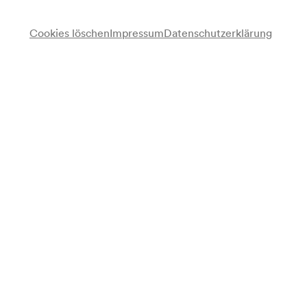
Cookies löschen
Impressum
Datenschutzerklärung
Anmerkung
gemäß Saalbuch;