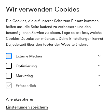
Wir verwenden Cookies
Die Cookies, die auf unserer Seite zum Einsatz kommen,
Archivsuche
Modenschau Krupnik
helfen uns, die Seite laufend zu verbessern und den
bestmöglichen Service zu bieten. Lege selbst fest, welche
Cookies Du zulassen möchtest. Deine Einstellungen kannst
09/03/1936
Du jederzeit über den Footer der Website ändern.
Mo, 19.30–ca. 21.30 Uhr
∙
Großer Saal
Modenschau Krupnik
Externe Medien
Veranstalter & Verantwortlicher
Optimierung
Modepalais Julius Krupnik
Marketing
Vergangene Veranstaltung
Erforderlich
Alle akzeptieren
Einstellungen speichern