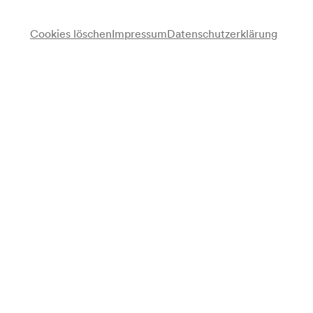
Cookies löschen
Impressum
Datenschutzerklärung
Ernst Morgan
Conferencier
Marcelle Luzzatto
Conferencier
Tanzgruppe Steffy Stahl
Tanzensemble
Betja Milskaja
Gesang, Klavier
Hermann Leopoldi
Gesang, Klavier
Programm
Frühjahrsmodeschau