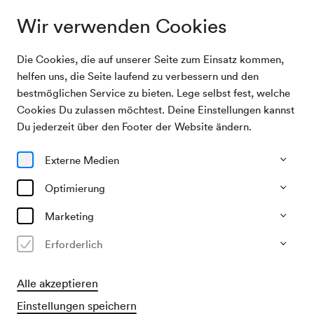
Wir verwenden Cookies
Die Cookies, die auf unserer Seite zum Einsatz kommen,
Archivsuche
Mozart-Sängerknaben / Schwarzbauer
helfen uns, die Seite laufend zu verbessern und den
bestmöglichen Service zu bieten. Lege selbst fest, welche
Cookies Du zulassen möchtest. Deine Einstellungen kannst
11/12/1959
Du jederzeit über den Footer der Website ändern.
Fr, 15.30–ca. 17.30 Uhr
∙
Großer Saal
Mozart-Sängerknaben /
Externe Medien
Schwarzbauer
Optimierung
Veranstalter & Verantwortlicher
Marketing
Theater der Jugend
Erforderlich
Vergangene Veranstaltung
Alle akzeptieren
Einstellungen speichern