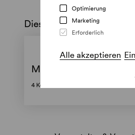
Optimierung
Marketing
Diese Veranstaltung ist a
Erforderlich
Alle akzeptieren
Ei
Musica Juventutis
​4 Konzerte im Schubert-Saal