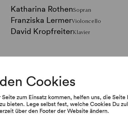
Katharina Rothen
Sopran
Franziska Lermer
Violoncello
David Kropfreiter
Klavier
Programm
den Cookies
Werke von Robert Schumann, Franz Lehár, Ric
Strauss, Dmitri Schostakowitsch und Sergej P
r Seite zum Einsatz kommen, helfen uns, die Seite
zu bieten. Lege selbst fest, welche Cookies Du zu
erzeit über den Footer der Website ändern.