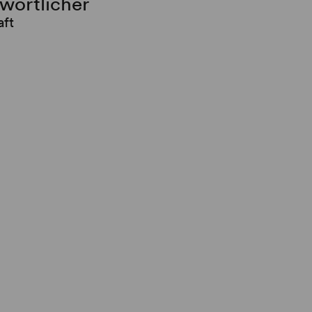
twortlicher
aft