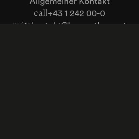
Allgemeiner Kontakt
+43 1 242 00-0
call
kontakt@konzerthaus.at
write
Informationen zu Tickets & Besuch
Zum Newsletter anmelden
enschutzerklärung
Hinweisgeber:innenschutzgese
Cookie-Einstellungen