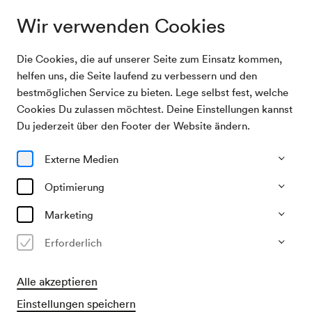
Wir verwenden Cookies
Die Cookies, die auf unserer Seite zum Einsatz kommen,
Archivsuche
Neue Vocalsolisten Stuttgart
helfen uns, die Seite laufend zu verbessern und den
bestmöglichen Service zu bieten. Lege selbst fest, welche
Cookies Du zulassen möchtest. Deine Einstellungen kannst
20/11/2001
Du jederzeit über den Footer der Website ändern.
Di, 22.00–ca. 00.00 Uhr
∙
Neuer Saal
Neue Vocalsolisten Stuttgart
Externe Medien
Optimierung
Vergangene Veranstaltung
Marketing
Erforderlich
Alle akzeptieren
Einstellungen speichern