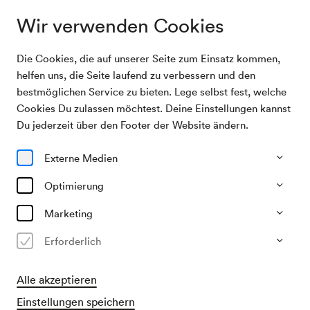
Wir verwenden Cookies
Die Cookies, die auf unserer Seite zum Einsatz kommen,
Archivsuche
NÖ. Tonkünstlerorchester / Karabtchevsky
helfen uns, die Seite laufend zu verbessern und den
bestmöglichen Service zu bieten. Lege selbst fest, welche
Cookies Du zulassen möchtest. Deine Einstellungen kannst
21/08/1990
Du jederzeit über den Footer der Website ändern.
Di, 20.00–ca. 22.00 Uhr
∙
Großer Saal
NÖ. Tonkünstlerorchester /
Externe Medien
Karabtchevsky
Optimierung
Veranstalter & Verantwortlicher
Marketing
Kulturamt der Stadt Wien
Erforderlich
Vergangene Veranstaltung
Alle akzeptieren
Einstellungen speichern