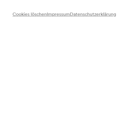
Cookies löschen
Impressum
Datenschutzerklärung
NÖ. Tonkünstlerorchester
Manfred Geyrhalter
Violine
Isaac Karabtchevsky
Dirigent
Anmerkung
gemäß Saalbuch;