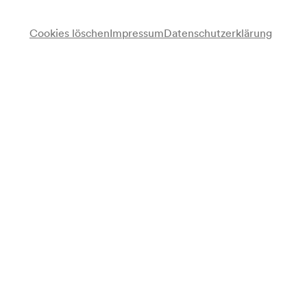
Cookies löschen
Impressum
Datenschutzerklärung
NÖ. Tonkünstlerorchester
NÖ. Tonkünstlerchor
Chor
Klara Lang
Sopran
Adalbert Noe
Flöte
Franz Moissl
Oboe
Adolf Schöbinger
Klarinette
Heinz Lorch
Fagott
Walter Schwarz
Horn
Gottfried Preinfalk
Dirigent
Programm