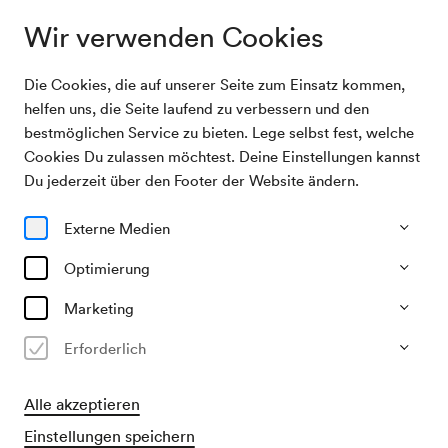
Wir verwenden Cookies
Die Cookies, die auf unserer Seite zum Einsatz kommen,
Archivsuche
NÖ. Tonkünstlerorchester / Preinfalk
helfen uns, die Seite laufend zu verbessern und den
bestmöglichen Service zu bieten. Lege selbst fest, welche
Cookies Du zulassen möchtest. Deine Einstellungen kannst
18/11/1949
Du jederzeit über den Footer der Website ändern.
Fr, 19.30–ca. 21.30 Uhr
∙
Mozart-Saal
NÖ. Tonkünstlerorchester /
Externe Medien
Preinfalk
Optimierung
Veranstalter & Verantwortlicher
Marketing
NÖ. Tonkünstlerorchester
Erforderlich
Vergangene Veranstaltung
Alle akzeptieren
Einstellungen speichern