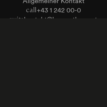
Allgemeiner Kontakt
+43 1 242 00-0
call
kontakt@konzerthaus.at
write
Informationen zu Tickets & Besuch
Zum Newsletter anmelden
enschutzerklärung
Hinweisgeber:innenschutzgese
Cookie-Einstellungen