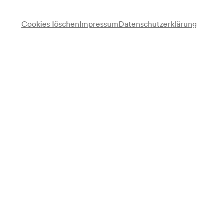
Cookies löschen
Impressum
Datenschutzerklärung
O. Maudry
Vortrag
Programm
Neue Photo-Tips / Eine photographische Plauderei mit über
100 farbigen ZEISS IKON Aufnahmen von Europa und Afrika
Anmerkung