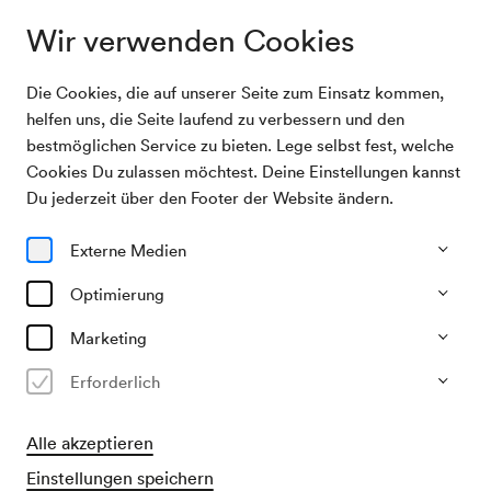
Wir verwenden Cookies
Die Cookies, die auf unserer Seite zum Einsatz kommen,
Archivsuche
O. Maudry, Vortrag
helfen uns, die Seite laufend zu verbessern und den
bestmöglichen Service zu bieten. Lege selbst fest, welche
Cookies Du zulassen möchtest. Deine Einstellungen kannst
16/05/1955
Du jederzeit über den Footer der Website ändern.
Mo, 19.30–ca. 21.30 Uhr
∙
Großer Saal
O. Maudry, Vortrag
Externe Medien
Veranstalter & Verantwortlicher
Optimierung
Firma Schröder
Marketing
Vergangene Veranstaltung
Erforderlich
Alle akzeptieren
Einstellungen speichern