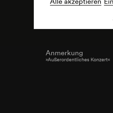
Alle akzeptieren
Ei
Anmerkung
»Außerordentliches Konzert«