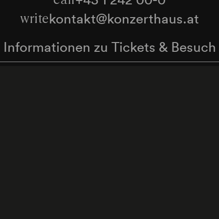
kontakt@konzerthaus.at
write
Informationen zu Tickets & Besuch
Zum Newsletter anmelden
enschutzerklärung
Hinweisgeber:innenschutzgese
Cookie-Einstellungen
Zum Seitenanfang