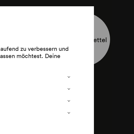
Programmzettel
1050 (1720–
 laufend zu verbessern und
lassen möchtest. Deine
6 (1785)