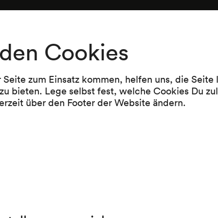
Programm
den Cookies
Johann Sebastian Bach
Brandenburgisches Konzert Nr. 5 D-Dur BWV 
r Seite zum Einsatz kommen, helfen uns, die Seite
1721)
zu bieten. Lege selbst fest, welche Cookies Du zu
erzeit über den Footer der Website ändern.
Joseph Haydn
Symphonie D-Dur Hob. I/101 »Die Uhr« (1794)
Pause
Wolfgang Amadeus Mozart
Konzert für Klavier und Orchester d-moll K 46
Igor Strawinski
Suite Nr. 2 (1915–1921)