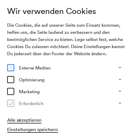
Wir verwenden Cookies
Die Cookies, die auf unserer Seite zum Einsatz kommen,
Orchester des Mariinski Theaters St. Petersburg /
Archivsuche
helfen uns, die Seite laufend zu verbessern und den
Gergiev
bestmöglichen Service zu bieten. Lege selbst fest, welche
Cookies Du zulassen möchtest. Deine Einstellungen kannst
17/04/2010
Du jederzeit über den Footer der Website ändern.
Sa, 19.30–ca. 22.00 Uhr
∙
Großer Saal
Orchester des Mariinski
Externe Medien
Theaters St. Petersburg /
Optimierung
Gergiev
Marketing
Vergangene Veranstaltung
Erforderlich
Alle akzeptieren
Einstellungen speichern