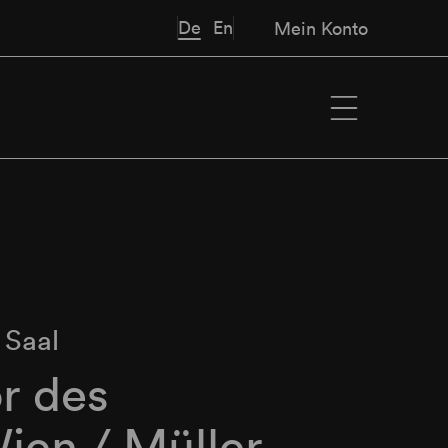
De
En
Mein Konto
 Saal
r des
ien / Müller