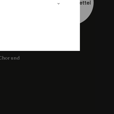
Programmzettel
 (1784)
 Chor und