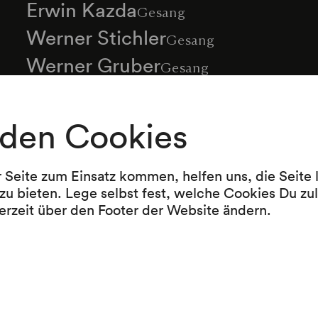
Erwin Kazda
Gesang
Werner Stichler
Gesang
Werner Gruber
Gesang
Ingeborg Balac
Sopran
Akiko Katsumoto
den Cookies
Sopran
Hermann Schärf
Bass
Mehr anzeigen
Otto Probst
r Seite zum Einsatz kommen, helfen uns, die Seite
Klavier
zu bieten. Lege selbst fest, welche Cookies Du zu
Seiki Haida
Klavier
erzeit über den Footer der Website ändern.
Josef Maria Müller
Dirigent
Programm