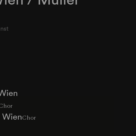
unst
 Wien
Chor
s Wien
Chor