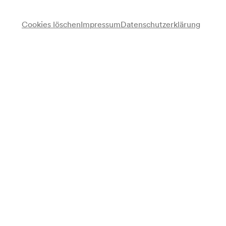
Karten kaufen
Vorverkauf
Cookies löschen
Impressum
Datenschutzerklärung
für alle verfügbar ab 10/08/2026