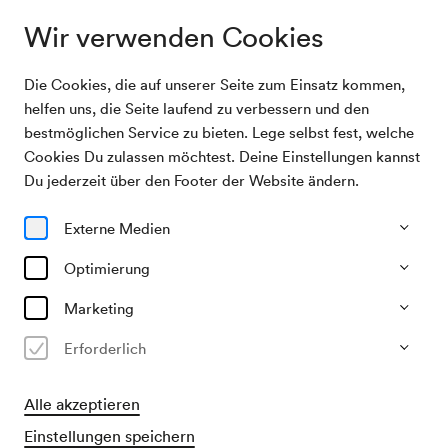
Wir verwenden Cookies
Die Cookies, die auf unserer Seite zum Einsatz kommen,
Programm &
ORF Radio-Symphonieorchester Wien /
helfen uns, die Seite laufend zu verbessern und den
Karten
Alsop
bestmöglichen Service zu bieten. Lege selbst fest, welche
Cookies Du zulassen möchtest. Deine Einstellungen kannst
13/02/27
Du jederzeit über den Footer der Website ändern.
Sa, 19.30–ca. 21.45 Uhr
∙
Großer Saal
Externe Medien
Chor, Oratorium & Oper
Crossover
ORF Radio-Symphonieorchester
Optimierung
Wien / Alsop
Marketing
»Too Hot To Handel – The Gospel
Erforderlich
Messiah«
Alle akzeptieren
€
29
41
52
61
73
78,–
Einstellungen speichern