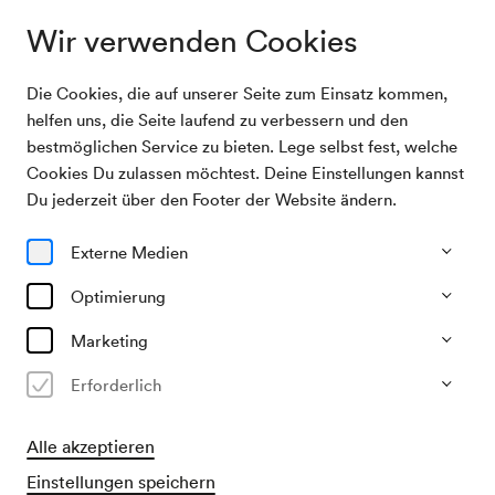
Wir verwenden Cookies
Die Cookies, die auf unserer Seite zum Einsatz kommen,
Archivsuche
Parade der Komiker
helfen uns, die Seite laufend zu verbessern und den
bestmöglichen Service zu bieten. Lege selbst fest, welche
Cookies Du zulassen möchtest. Deine Einstellungen kannst
20/01/1946
Du jederzeit über den Footer der Website ändern.
So, 18.30–ca. 20.30 Uhr
∙
Großer Saal
Parade der Komiker
Externe Medien
Veranstalter & Verantwortlicher
Optimierung
KD Luigi Silvestro
Marketing
Vergangene Veranstaltung
Erforderlich
Alle akzeptieren
Einstellungen speichern