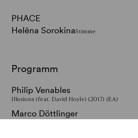
PHACE
Helēna Sorokina
Stimme
Programm
Philip Venables
Illusions (feat. David Hoyle) (2017) (EA)
Marco Döttlinger
Neues Werk (2026–2027) (UA)
Kompositionsauftrag von PHACE