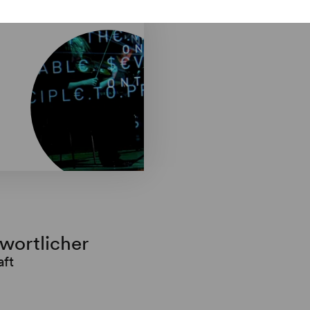
twortlicher
aft