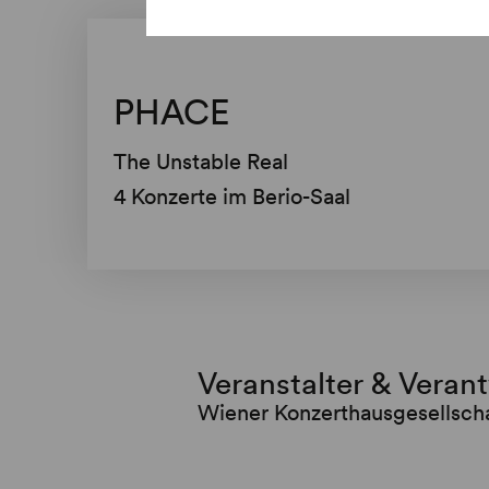
PHACE
The Unstable Real
4 Konzerte im Berio-Saal
Veranstalter & Veran
Wiener Konzerthausgesellsch