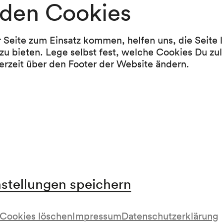
den Cookies
Corie Rose Soumah
States of Intermeshing: xi. épilogue (2024) (E
r Seite zum Einsatz kommen, helfen uns, die Seite
Pause
zu bieten. Lege selbst fest, welche Cookies Du zu
erzeit über den Footer der Website ändern.
Alexander Schubert
AUTO FICTION (2026)
Kompositionsauftrag von Radio Österreich 1 in
Kooperation mit ORF musikprotokoll und PH
nstellungen speichern
uch in folgenden Abos enthalten
Cookies löschen
Impressum
Datenschutzerklärung