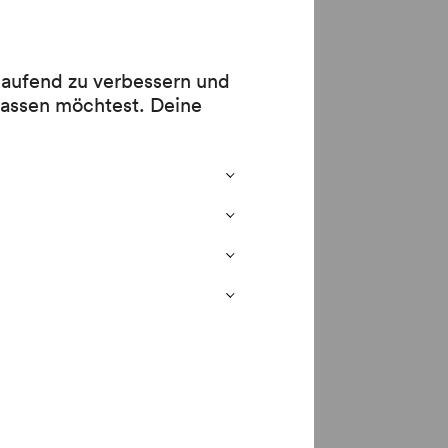
A)
 laufend zu verbessern und
lassen möchtest. Deine
ACE
: