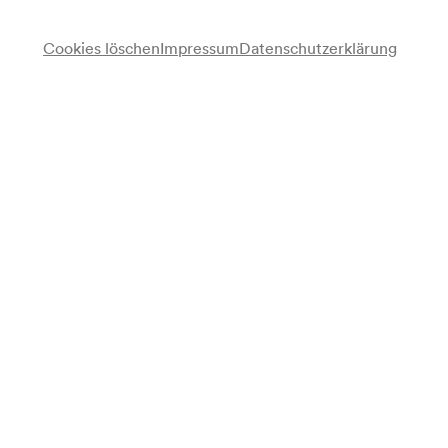
Cookies löschen
Impressum
Datenschutzerklärung
PHACE
Sarah Maria Sun
Stimme
Programm
Bernhard Lang
The Travel Agency is on Fire (2021) (EA)
Veranstalter & Verantwortlicher