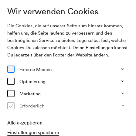
Wir verwenden Cookies
Die Cookies, die auf unserer Seite zum Einsatz kommen,
Archivsuche
PHACE / Sun
helfen uns, die Seite laufend zu verbessern und den
bestmöglichen Service zu bieten. Lege selbst fest, welche
Cookies Du zulassen möchtest. Deine Einstellungen kannst
23/01/2026
Du jederzeit über den Footer der Website ändern.
Fr, 19.30–ca. 20.40 Uhr
∙
Berio-Saal
PHACE / Sun
Externe Medien
»The Travel Agency is on Fire«
Optimierung
Marketing
Vergangene Veranstaltung
Erforderlich
Alle akzeptieren
Einstellungen speichern