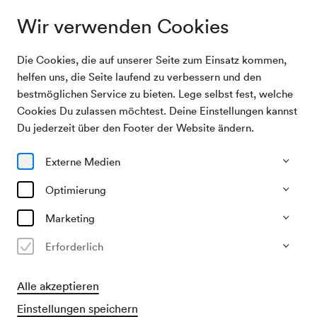
Wir verwenden Cookies
Die Cookies, die auf unserer Seite zum Einsatz kommen,
Programm & Karten
Pizzera & Jaus & folkshilfe
helfen uns, die Seite laufend zu verbessern und den
bestmöglichen Service zu bieten. Lege selbst fest, welche
Cookies Du zulassen möchtest. Deine Einstellungen kannst
27/10/26
Du jederzeit über den Footer der Website ändern.
Di, 19.30–ca. 22.00 Uhr
∙
Großer Saal
Pizzera & Jaus & folkshilfe
Externe Medien
Optimierung
»Tour ma uns zamm«
Veranstalter & Verantwortlicher
Marketing
töchtersöhne ts gmbh
Erforderlich
€
84.90
89.90
94.90,–
Alle akzeptieren
Ausverkauft
Einstellungen speichern