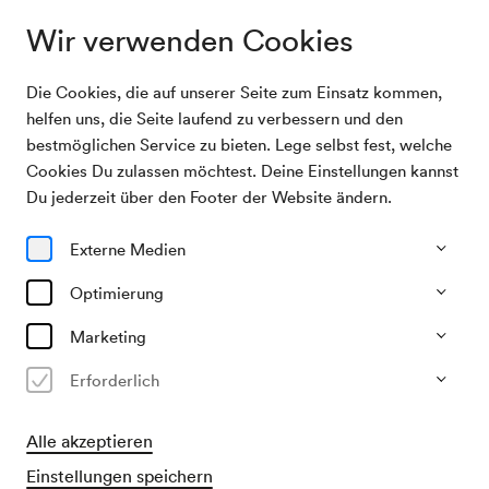
Wir verwenden Cookies
Die Cookies, die auf unserer Seite zum Einsatz kommen,
Archivsuche
Ramsch & Rosen
helfen uns, die Seite laufend zu verbessern und den
bestmöglichen Service zu bieten. Lege selbst fest, welche
Cookies Du zulassen möchtest. Deine Einstellungen kannst
28/01/2026
Du jederzeit über den Footer der Website ändern.
Mi, 14.30–ca. 15.15 Uhr
∙
Schönberg-Saal
Ramsch & Rosen
Externe Medien
Optimierung
Vergangene Veranstaltung
Marketing
​Empfohlen für Erwachsene mit Babys
Erforderlich
Freie Platzwahl
Alle akzeptieren
Einstellungen speichern