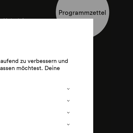
Programmzettel
n Heinrich
 laufend zu verbessern und
lassen möchtest. Deine
)
g, 2. Buch)
(1828)
(1828)